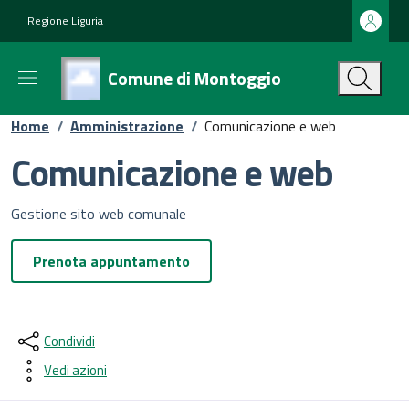
Vai ai contenuti
Vai al footer
Regione Liguria
Comune di Montoggio
Home
/
Amministrazione
/
Comunicazione e web
Comunicazione e web
Gestione sito web comunale
Prenota appuntamento
Condividi
Vedi azioni