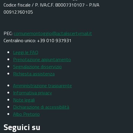
Codice fiscale / P. IVA:C.F. 80007310107 - P.IVA
00912760105
PEC:
comunemontoggio@actaliscertymail.it
Centralino unico: +39 010 937931
Leggi le FAQ
Prenotazione appuntamento
Segnalazione disservizio
Richiesta assistenza
Amministrazione trasparente
Informativa privacy
Note legali
Dichiarazione di accessibilità
Albo Pretorio
Seguici su